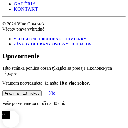
GALÉRIA
KONTAKT
© 2024 Víno Chvostek
Všetky práva vyhradné
VŠEOBECNÉ OBCHODNÉ PODMIENKY
ZÁSADY OCHRANY OSOBNÝCH ÚDAJOV
Upozornenie
Táto stránka ponúka obsah týkajúci sa predaja alkoholických
nápojov.
Vstupom potvrdzujete, že máte
18 a viac rokov
.
Nie
Áno, mám 18+ rokov
Vaše potvrdenie sa uloží na 30 dní.
0