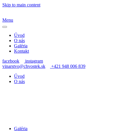
Skip to main content
Menu
Úvod
O nás
Galéria
Kontakt
facebook
instagram
vinarstvo@chvostek.sk
+421 948 006 839
Úvod
O nás
Galéria